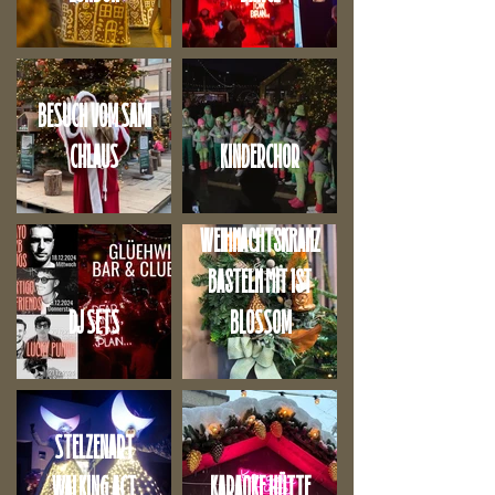
BESUCH VOM SAMI
CHLAUS
KINDERCHOR
WORKSHOP
Weihnachtskranz
basteln mit 1st
DJ SETS
BLOSSOM
STELZENART
WALKING ACT
KARAOKE HÜTTE