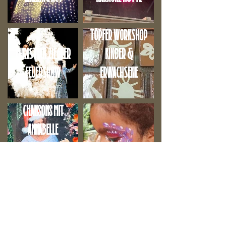
TÖPFER WORKSHOP
CHRISTIAN ZIEGLER
KINDER &
FEUERSHOW
ERWACHSENE
Chansons mit
Annabelle
Personeni
Kinderschminken
ZAUBERKURS für
kleine Magier
NORDPOL FOTOBOX