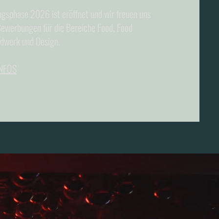
sphase 2026 ist eröffnet und wir freuen uns
ewerbungen für die Bereiche Food, Food
dwerk und Design.
NFOS