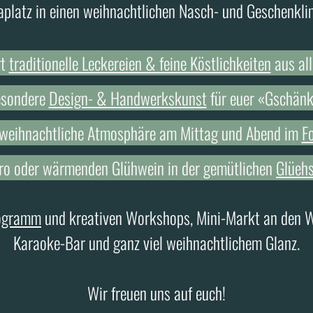
platz in einen weihnachtlichen Nasch- und Geschenkli
rt
traditionelle Leckereien & feine Köstlichkeiten
aus al
esondere
Design- & Handwerkskunst
für euer «Gschän
e weihnachtliche Atmosphäre am Mittag und Abend im
F
péro oder wärmenden Glühwein in der gemütlichen
Glüehs
rogramm
und kreativen Workshops, Mini-Markt an den 
Karaoke-Bar und ganz viel weihnachtlichem Glanz.
Wir freuen uns auf euch!