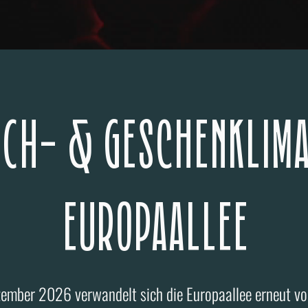
CH- & GeschenkliM
EUROPAALLEE
mber 2026 verwandelt sich die Europaallee erneut vo