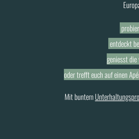
Europa
probie
entdeckt b
geniesst di
oder trefft euch auf einen A
Mit buntem
Unterhaltungsp