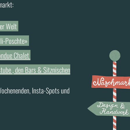
markt:
ler Welt
kli-Poschte»
ondue Chalet
tube , den Bars & Sitznischen
Wochenenden, Insta-Spots und