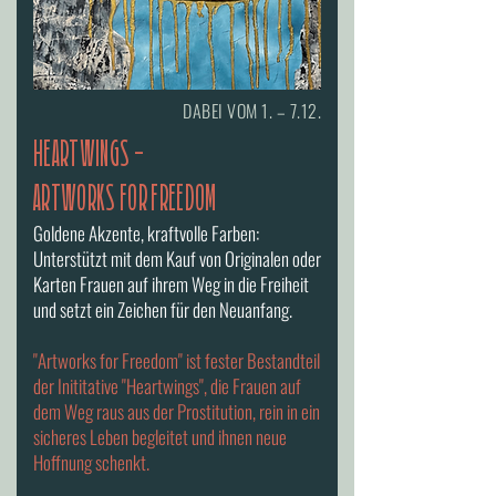
DABEI VOM 1. – 7.12.
HEARTWINGS -
ARTWORKS FOR FREEDOM
Goldene Akzente, kraftvolle Farben:
Unterstützt mit dem Kauf von Originalen oder
Karten Frauen auf ihrem Weg in die Freiheit
und setzt ein Zeichen für den Neuanfang.
"Artworks for Freedom" ist fester Bestandteil
der Inititative "Heartwings", die Frauen auf
dem Weg raus aus der Prostitution, rein in ein
sicheres Leben begleitet und ihnen neue
Hoffnung schenkt.​