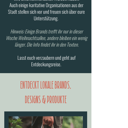
Auch einige karitative Organisationen aus der
Stadt stellen sich vor und freuen sich über eure
Unterstützung.
Hinweis: Einige Brands trefft ihr nur in dieser
Woche Weihnachtsallee, andere bleiben ein wenig
länger. Die Info findet ihr in den Texten.
Lasst euch verzaubern und geht auf
Entdeckungsreise. ​
ENtDeCKT LOKALE BRANDS,
DESIGNS & PRODUKTE